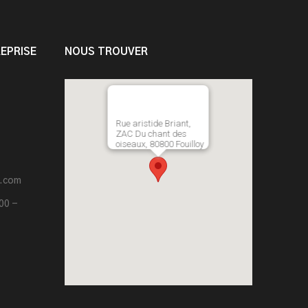
EPRISE
NOUS TROUVER
Rue aristide Briant,
ZAC Du chant des
oiseaux, 80800 Fouilloy
l.com
00 -